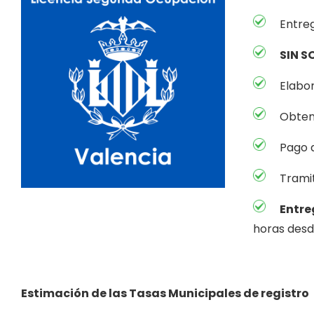
Entreg
SIN S
Elabor
Obtenc
Pago 
Tramit
Entre
horas desde
Estimación de las Tasas Municipales de registro