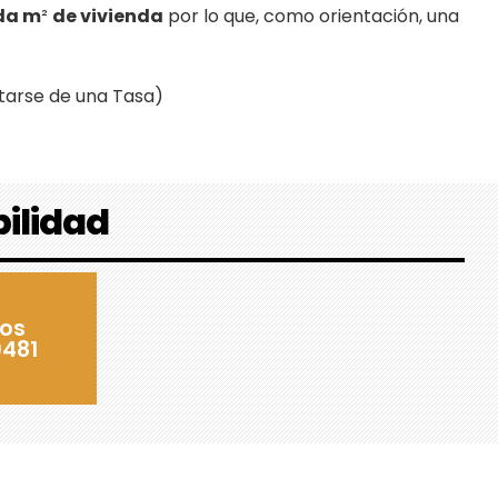
da m
²
de vivienda
por lo que, como orientación, una
atarse de una Tasa)
bilidad
os
481