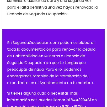
suministro auxiliar de obra y una segunda vez
para el alta definitiva una vez hayas renovado la
Licencia de Segunda Ocupación.
En SegundaOcupacion.com podemos elaborar
toda la documentación para renovar la Cédula
de Habitabilidad en Museros o Licencia de
Segunda Ocupación sin que te tengas que
preocupar de nada. Para ello, podemos
encargarnos también de la tramitación del
expediente en el Ayuntamiento en tu nombre.
Si tienes alguna duda o necesitas más
información nos puedes llamar al
644399481
en
horario de lunes a viernes de 9:00 a 19:00 o